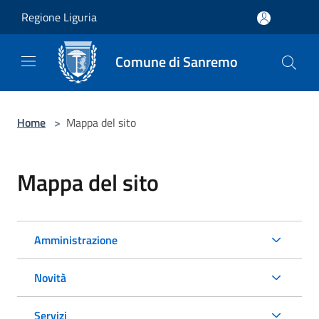
Salta al contenuto principale
Regione Liguria
Comune di Sanremo
Home
>
Mappa del sito
Mappa del sito
Amministrazione
Novità
Servizi