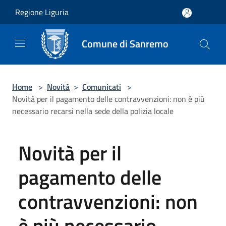
Salta al contenuto principale
Regione Liguria
Comune di Sanremo
Home
>
Novità
>
Comunicati
>
Novità per il pagamento delle contravvenzioni: non è più
necessario recarsi nella sede della polizia locale
Novità per il
pagamento delle
contravvenzioni: non
è più necessario