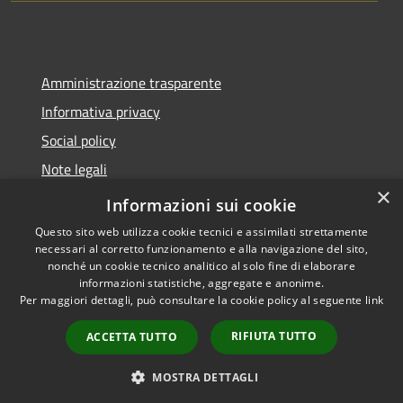
Amministrazione trasparente
Informativa privacy
Social policy
Note legali
×
Dichiarazione di accessibilità
Informazioni sui cookie
Questo sito web utilizza cookie tecnici e assimilati strettamente
necessari al corretto funzionamento e alla navigazione del sito,
nonché un cookie tecnico analitico al solo fine di elaborare
informazioni statistiche, aggregate e anonime.
RSS
Copyright © 2026 • Comune di
Per maggiori dettagli, può consultare la cookie policy al seguente
link
Accessibilità
Sanremo • Powered by
Privacy
Municipium
Accesso
•
RIFIUTA TUTTO
ACCETTA TUTTO
Cookie
redazione
Mappa del sito
MOSTRA DETTAGLI