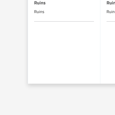
Ruins
Rui
Ruins
Ruin