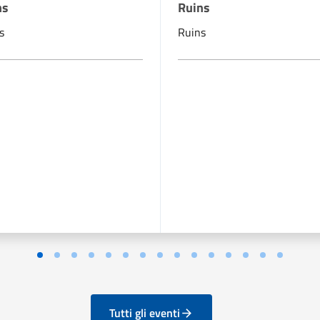
ns
Ruins
s
Ruins
Tutti gli eventi