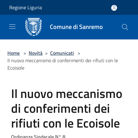
Salta al contenuto principale
Regione Liguria
Comune di Sanremo
Home
>
Novità
>
Comunicati
>
Il nuovo meccanismo di conferimenti dei rifiuti con le
Ecoisole
Il nuovo meccanismo
di conferimenti dei
rifiuti con le Ecoisole
Ordinanza Sindacale N° 8