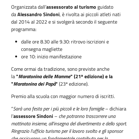
Organizzata dall’
assessorato al turismo
guidato
da
Alessandro Sindoni
, è rivolta ai piccoli atleti nati
dal 2014 al 2022 e si svolgerà secondo il seguente
programma:
dalle ore 8.30 alle 9.30: ritrovo iscrizioni e
consegna magliette
ore 10: inizio manifestazione
Come ormai da tradizione, sono previste anche
la
"
Maratonina delle Mamme
" (21ª edizione) e la
"
Maratonina dei Papà
"
(23ª edizione).
Premio alla scuola con maggior numero di iscritti.
“
Sarà una festa per i più piccoli e le loro famiglie
– dichiara
l’
assessore Sindoni
–
che potranno trascorrere una
mattinata insieme, all’insegna del divertimento e dello sport.
Ringrazio l’ufficio turismo per il lavoro svolto e gli sponsor
che assicurano un fondamentale contributo per la