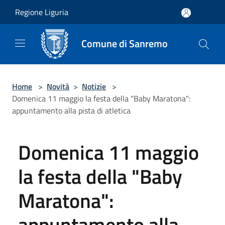
Salta al contenuto principale
Regione Liguria
Comune di Sanremo
Home
>
Novità
>
Notizie
>
Domenica 11 maggio la festa della "Baby Maratona":
appuntamento alla pista di atletica
Domenica 11 maggio
la festa della "Baby
Maratona":
appuntamento alla