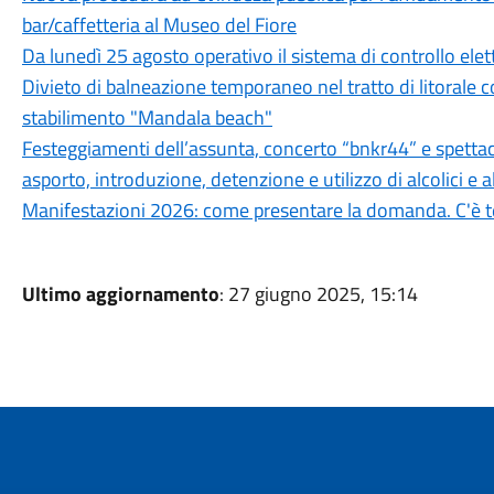
bar/caffetteria al Museo del Fiore
Da lunedì 25 agosto operativo il sistema di controllo elet
Divieto di balneazione temporaneo nel tratto di litorale 
stabilimento "Mandala beach"
Festeggiamenti dell’assunta, concerto “bnkr44” e spettacol
asporto, introduzione, detenzione e utilizzo di alcolici e 
Manifestazioni 2026: come presentare la domanda. C'è t
Ultimo aggiornamento
: 27 giugno 2025, 15:14