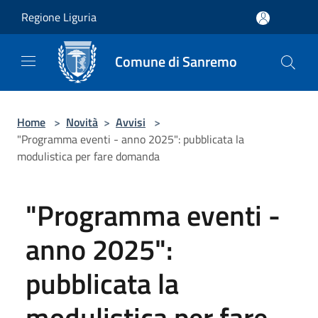
Salta al contenuto principale
Regione Liguria
Comune di Sanremo
Home
>
Novità
>
Avvisi
>
"Programma eventi - anno 2025": pubblicata la
modulistica per fare domanda
"Programma eventi -
anno 2025":
pubblicata la
modulistica per fare