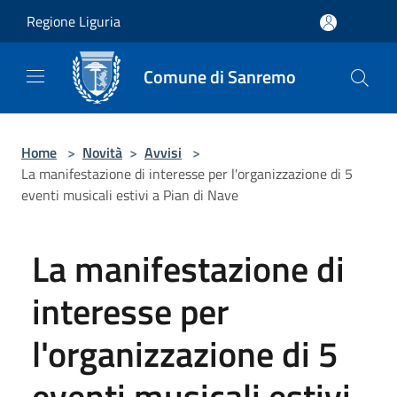
Salta al contenuto principale
Regione Liguria
Comune di Sanremo
Home
>
Novità
>
Avvisi
>
La manifestazione di interesse per l'organizzazione di 5
eventi musicali estivi a Pian di Nave
La manifestazione di
interesse per
l'organizzazione di 5
eventi musicali estivi