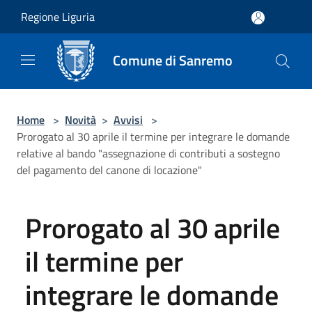
Salta al contenuto principale
Regione Liguria
Comune di Sanremo
Home
>
Novità
>
Avvisi
>
Prorogato al 30 aprile il termine per integrare le domande
relative al bando "assegnazione di contributi a sostegno
del pagamento del canone di locazione"
Prorogato al 30 aprile
il termine per
integrare le domande