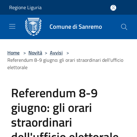
Salta al contenuto principale
Regione Liguria
Comune di Sanremo
Home
>
Novità
>
Avvisi
>
Referendum 8-9 giugno: gli orari straordinari dell'ufficio
elettorale
Referendum 8-9
giugno: gli orari
straordinari
dell'ufficio elettorale