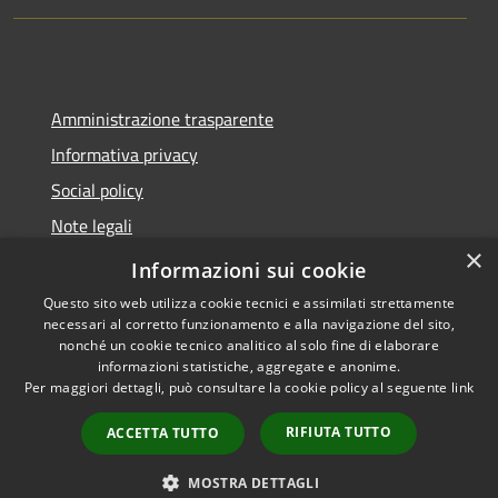
Amministrazione trasparente
Informativa privacy
Social policy
Note legali
×
Dichiarazione di accessibilità
Informazioni sui cookie
Questo sito web utilizza cookie tecnici e assimilati strettamente
necessari al corretto funzionamento e alla navigazione del sito,
nonché un cookie tecnico analitico al solo fine di elaborare
informazioni statistiche, aggregate e anonime.
RSS
Copyright © 2026 • Comune di
Per maggiori dettagli, può consultare la cookie policy al seguente
link
Accessibilità
Sanremo • Powered by
Privacy
Municipium
Accesso
•
RIFIUTA TUTTO
ACCETTA TUTTO
Cookie
redazione
Mappa del sito
MOSTRA DETTAGLI