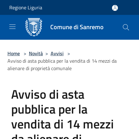
Salta al contenuto principale
Regione Liguria
Comune di Sanremo
Home
>
Novità
>
Avvisi
>
Avviso di asta pubblica per la vendita di 14 mezzi da
alienare di proprietà comunale
Avviso di asta
pubblica per la
vendita di 14 mezzi
da alienare di