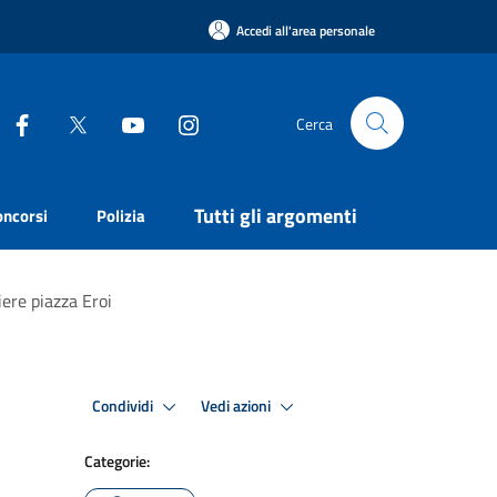
Accedi all'area personale
Cerca
Tutti gli argomenti
oncorsi
Polizia
iere piazza Eroi
Condividi
Vedi azioni
Categorie: