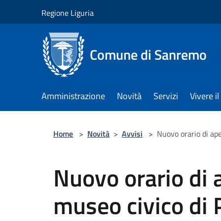
Salta al contenuto principale
Regione Liguria
Comune di Sanremo
Amministrazione
Novità
Servizi
Vivere 
Home
>
Novità
>
Avvisi
>
Nuovo orario di ape
Nuovo orario di a
museo civico di 