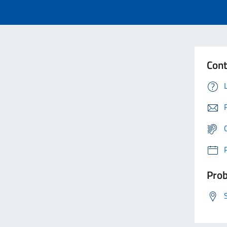
Cont
Prob