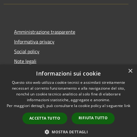
Amministrazione trasparente
Informativa privacy
Social policy
Note legali
×
Dichiarazione di accessibilità
Informazioni sui cookie
Questo sito web utilizza cookie tecnici e assimilati strettamente
necessari al corretto funzionamento e alla navigazione del sito,
nonché un cookie tecnico analitico al solo fine di elaborare
informazioni statistiche, aggregate e anonime.
RSS
Copyright © 2026 • Comune di
Per maggiori dettagli, può consultare la cookie policy al seguente
link
Accessibilità
Sanremo • Powered by
Privacy
Municipium
Accesso
•
RIFIUTA TUTTO
ACCETTA TUTTO
Cookie
redazione
Mappa del sito
MOSTRA DETTAGLI