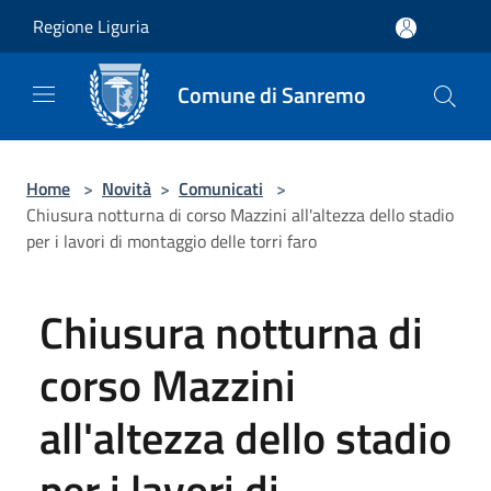
Salta al contenuto principale
Regione Liguria
Comune di Sanremo
Home
>
Novità
>
Comunicati
>
Chiusura notturna di corso Mazzini all'altezza dello stadio
per i lavori di montaggio delle torri faro
Chiusura notturna di
corso Mazzini
all'altezza dello stadio
per i lavori di