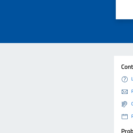
Cont
Prob