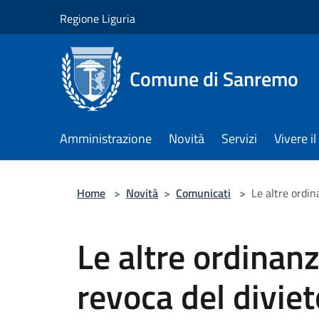
Salta al contenuto principale
Regione Liguria
Comune di Sanremo
Amministrazione
Novità
Servizi
Vivere 
Home
>
Novità
>
Comunicati
>
Le altre ordin
Le altre ordinanz
revoca del divie