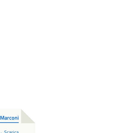
Marconi
PDF
Scarica