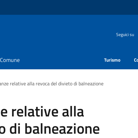
Seguici su
il Comune
Turismo
C
anze relative alla revoca del divieto di balneazione
e relative alla
to di balneazione