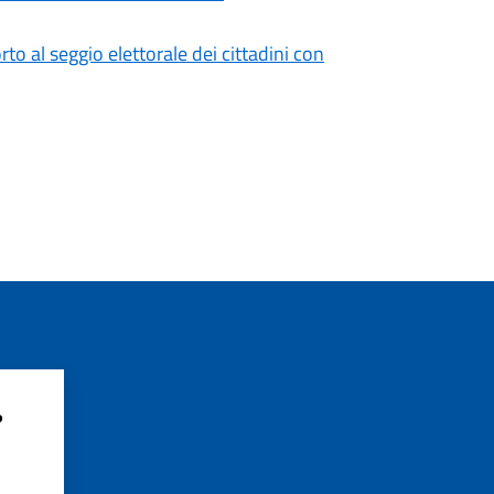
o al seggio elettorale dei cittadini con
?