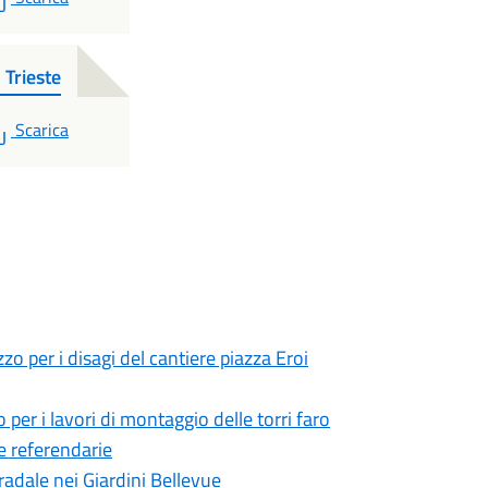
Trieste
PDF
Scarica
zzo per i disagi del cantiere piazza Eroi
 per i lavori di montaggio delle torri faro
e referendarie
radale nei Giardini Bellevue