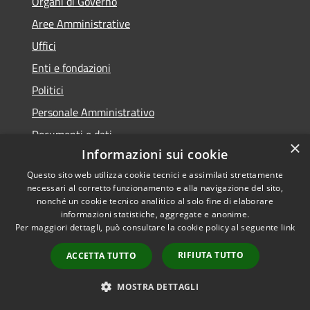
Organi di Governo
Aree Amministrative
Uffici
Enti e fondazioni
Politici
Personale Amministrativo
Documenti e dati
×
Informazioni sui cookie
Questo sito web utilizza cookie tecnici e assimilati strettamente
necessari al corretto funzionamento e alla navigazione del sito,
Categorie di Servizio
nonché un cookie tecnico analitico al solo fine di elaborare
informazioni statistiche, aggregate e anonime.
Anagrafe e stato civile
Per maggiori dettagli, può consultare la cookie policy al seguente
link
Cultura e tempo libero
RIFIUTA TUTTO
ACCETTA TUTTO
Vita lavorativa
MOSTRA DETTAGLI
Imprese e Commercio