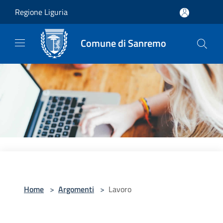
Salta al contenuto principale
Regione Liguria
Comune di Sanremo
Home
>
Argomenti
>
Lavoro