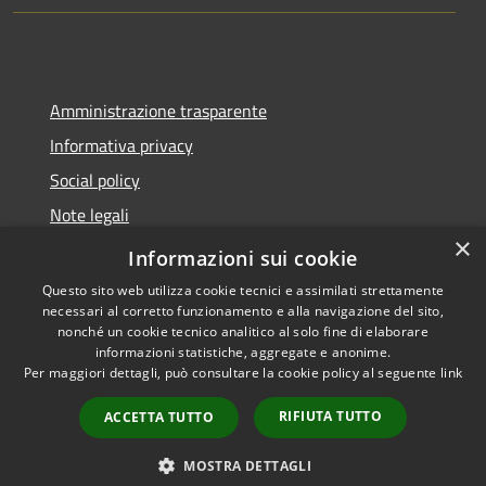
Amministrazione trasparente
Informativa privacy
Social policy
Note legali
×
Dichiarazione di accessibilità
Informazioni sui cookie
Questo sito web utilizza cookie tecnici e assimilati strettamente
necessari al corretto funzionamento e alla navigazione del sito,
nonché un cookie tecnico analitico al solo fine di elaborare
informazioni statistiche, aggregate e anonime.
RSS
Copyright © 2026 • Comune di
Per maggiori dettagli, può consultare la cookie policy al seguente
link
Accessibilità
Sanremo • Powered by
Privacy
Municipium
Accesso
•
RIFIUTA TUTTO
ACCETTA TUTTO
Cookie
redazione
Mappa del sito
MOSTRA DETTAGLI