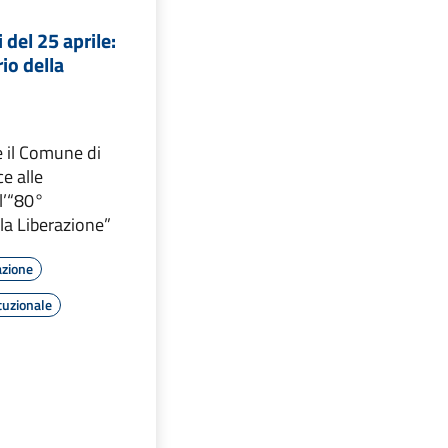
 del 25 aprile:
io della
e il Comune di
e alle
 l’“80°
la Liberazione”
azione
tuzionale