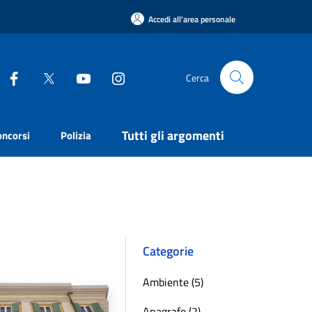
Accedi all'area personale
Cerca
Tutti gli argomenti
oncorsi
Polizia
Categorie
Ambiente (5)
Anagrafe (2)