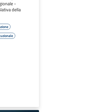
gionale -
ativa della
azione
tuzionale