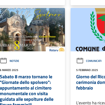
NOTIZIE
COMUNICATI
6 MARZO 2025
5 FEBBRAIO 2025
Sabato 8 marzo tornano le
Giorno del Ric
"Giornate dello spolvero":
cerimonia dom
appuntamento al cimitero
febbraio
monumentale con visita
guidata alle sepolture delle
L'evento ha ricev
figure femminili