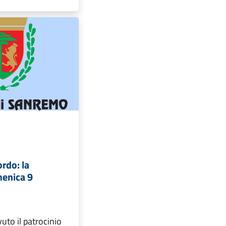
ordo: la
enica 9
uto il patrocinio