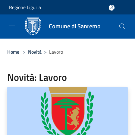
Salta al contenuto principale
Regione Liguria
Comune di Sanremo
Home
>
Novità
>
Lavoro
Novità: Lavoro