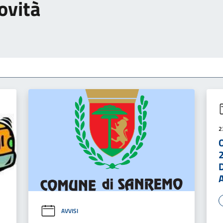
ovità
2
AVVISI