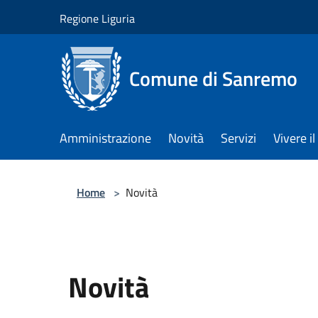
Salta al contenuto principale
Regione Liguria
Comune di Sanremo
Amministrazione
Novità
Servizi
Vivere 
Home
>
Novità
Novità