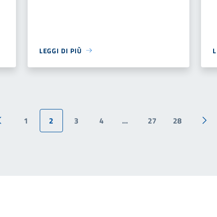
LEGGI DI PIÙ
L
1
2
3
4
...
27
28
Pagina precedente
Pag