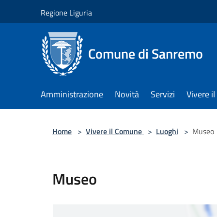
Salta al contenuto principale
Regione Liguria
Comune di Sanremo
Amministrazione
Novità
Servizi
Vivere 
Home
>
Vivere il Comune
>
Luoghi
>
Museo
Museo