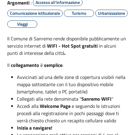
Argomenti
:
Accesso all'informazione
Comunicazione istituzionale
Turismo
Urbanizzazione
Viaggi
Il Comune di Sanremo rende disponibile pubblicamente un
servizio
internet
di
WIFI
- Hot Spot gratuiti
in alcuni
punti di interesse della città
.
Il
collegamento
è
semplice
:
Avvicinati ad una delle zone di copertura visibili nella
mappa sottostante con il tuo dispositivo mobile
(smartphone, tablet o PC portatile)
Collegati alla rete denominata "
Sanremo WIFI
"
Accedi alla
Welcome Page
e seguendo le istruzioni
procedi alla registrazione in pochi passaggi dove ti
verrà chiesto chiesto un recapito cellulare valido
Inizia a navigare!
La connessione sarà attiva per sessioni di 4 ore al