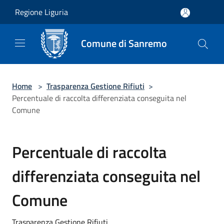
Salta al contenuto principale
Regione Liguria
Comune di Sanremo
Home
>
Trasparenza Gestione Rifiuti
>
Percentuale di raccolta differenziata conseguita nel
Comune
Percentuale di raccolta
differenziata conseguita nel
Comune
Trasparenza Gestione Rifiuti