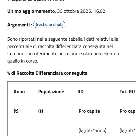
Ultimo aggiornamento
: 30 ottobre 2025, 16:02
Argomenti
:
Gestione rifiuti
Sono riportati nella seguente tabella i dati relativi alla
percentuale di raccolta differenziata conseguita nel
Comune con riferimento ai tre anni solari precedenti a
quello in corso.
% di Raccolta Differenziata conseguita
Anno
Popolazione
RD
Tot. RU
(t)
(t)
Pro capite
Pro cap
(kg/ab.*anno)
(kg/ab.