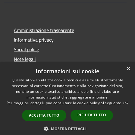
Amministrazione trasparente
Informativa privacy
Social policy
Note legali
×
Dichiarazione di accessibilità
Informazioni sui cookie
Questo sito web utilizza cookie tecnici e assimilati strettamente
necessari al corretto funzionamento e alla navigazione del sito,
nonché un cookie tecnico analitico al solo fine di elaborare
informazioni statistiche, aggregate e anonime.
RSS
Copyright © 2026 • Comune di
Per maggiori dettagli, può consultare la cookie policy al seguente
link
Accessibilità
Sanremo • Powered by
Privacy
Municipium
Accesso
•
RIFIUTA TUTTO
ACCETTA TUTTO
Cookie
redazione
Mappa del sito
MOSTRA DETTAGLI