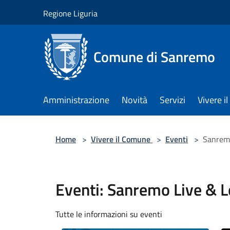
Salta al contenuto principale
Regione Liguria
Comune di Sanremo
Amministrazione
Novità
Servizi
Vivere 
Home
>
Vivere il Comune
>
Eventi
>
Sanrem
Eventi: Sanremo Live & 
Tutte le informazioni su eventi