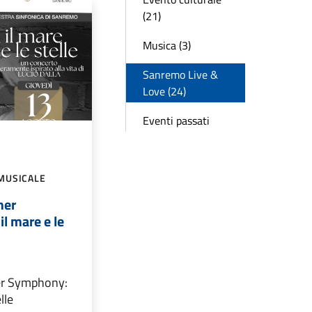
(21)
Musica (3)
Sanremo Live &
Love (24)
Eventi passati
MUSICALE
mer
l mare e le
r Symphony:
lle