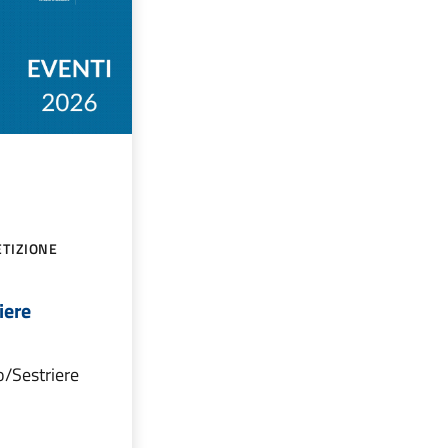
TIZIONE
iere
o/Sestriere