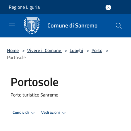
Salta al contenuto principale
Regione Liguria
Comune di Sanremo
Home
>
Vivere il Comune
>
Luoghi
>
Porto
>
Portosole
Portosole
Porto turistico Sanremo
Condividi
Vedi azioni