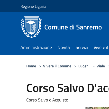
Salta al contenuto principale
Regione Liguria
Comune di Sanremo
Amministrazione
Novità
Servizi
Vivere 
Home
>
Vivere il Comune
>
Luoghi
>
Viale
Corso Salvo D'ac
Corso Salvo d'Acquisto