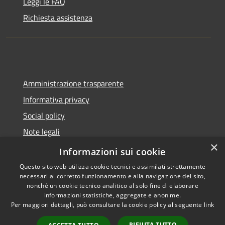
Leggi le FAQ
Richiesta assistenza
Amministrazione trasparente
Informativa privacy
Social policy
Note legali
×
Dichiarazione di accessibilità
Informazioni sui cookie
Questo sito web utilizza cookie tecnici e assimilati strettamente
necessari al corretto funzionamento e alla navigazione del sito,
nonché un cookie tecnico analitico al solo fine di elaborare
informazioni statistiche, aggregate e anonime.
RSS
Copyright © 2026 • Comune di
Per maggiori dettagli, può consultare la cookie policy al seguente
link
Accessibilità
Sanremo • Powered by
Privacy
Municipium
Accesso
•
RIFIUTA TUTTO