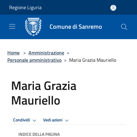
Salta al contenuto principale
Regione Liguria
Comune di Sanremo
Home
>
Amministrazione
>
Personale amministrativo
>
Maria Grazia Mauriello
Maria Grazia
Mauriello
Condividi
Vedi azioni
INDICE DELLA PAGINA