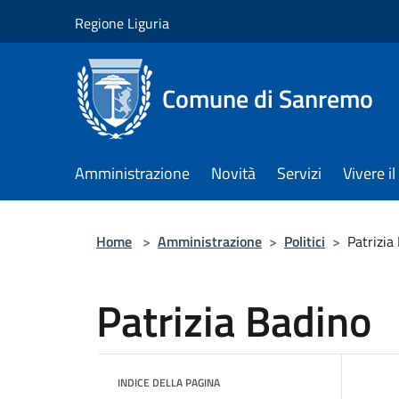
Salta al contenuto principale
Regione Liguria
Comune di Sanremo
Amministrazione
Novità
Servizi
Vivere 
Home
>
Amministrazione
>
Politici
>
Patrizia
Patrizia Badino
INDICE DELLA PAGINA