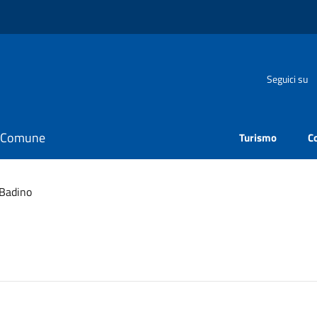
Seguici su
il Comune
Turismo
C
 Badino