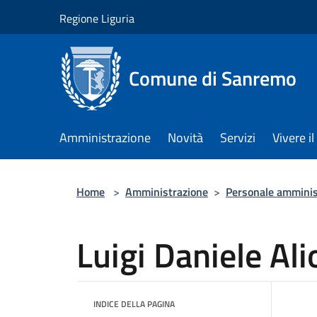
Salta al contenuto principale
Regione Liguria
Comune di Sanremo
Amministrazione
Novità
Servizi
Vivere 
Home
>
Amministrazione
>
Personale amminis
Luigi Daniele Ali
INDICE DELLA PAGINA