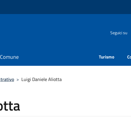
Seguici su
il Comune
Turismo
C
trativo
>
Luigi Daniele Aliotta
otta