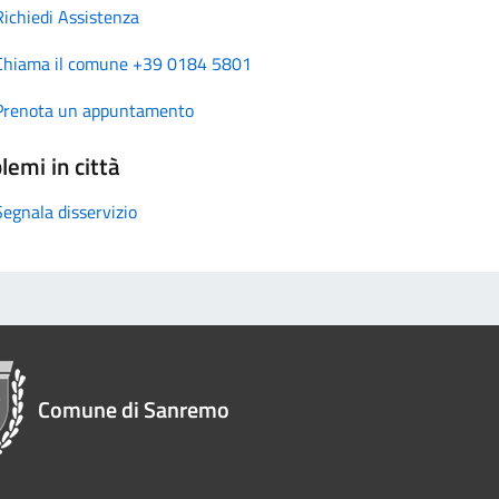
Richiedi Assistenza
Chiama il comune +39 0184 5801
Prenota un appuntamento
lemi in città
Segnala disservizio
Comune di Sanremo