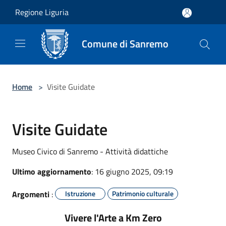
Salta al contenuto principale
Regione Liguria
Comune di Sanremo
Home
>
Visite Guidate
Visite Guidate
Museo Civico di Sanremo - Attività didattiche
Ultimo aggiornamento
: 16 giugno 2025, 09:19
Argomenti
:
Istruzione
Patrimonio culturale
Vivere l'Arte a Km Zero