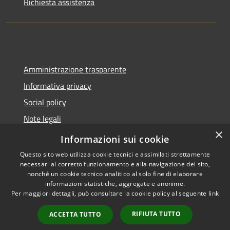
Richiesta assistenza
Amministrazione trasparente
Informativa privacy
Social policy
Note legali
×
Dichiarazione di accessibilità
Informazioni sui cookie
Questo sito web utilizza cookie tecnici e assimilati strettamente
necessari al corretto funzionamento e alla navigazione del sito,
nonché un cookie tecnico analitico al solo fine di elaborare
informazioni statistiche, aggregate e anonime.
RSS
Copyright © 2026 • Comune di
Per maggiori dettagli, può consultare la cookie policy al seguente
link
Accessibilità
Sanremo • Powered by
Privacy
Municipium
Accesso
•
RIFIUTA TUTTO
ACCETTA TUTTO
Cookie
redazione