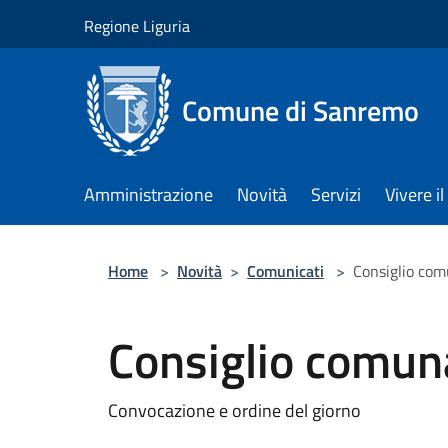
Salta al contenuto principale
Regione Liguria
Comune di Sanremo
Amministrazione
Novità
Servizi
Vivere 
Home
>
Novità
>
Comunicati
>
Consiglio com
Consiglio comun
Convocazione e ordine del giorno