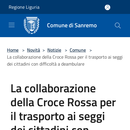
Salta al contenuto principale
Regione Liguria
Comune di Sanremo
Home
>
Novità
>
Notizie
>
Comune
>
La collaborazione della Croce Rossa per il trasporto ai seggi
dei cittadini con difficoltà a deambulare
La collaborazione
della Croce Rossa per
il trasporto ai seggi
dei cittadini con