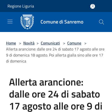
Salta al contenuto principale
Regione Liguria
Comune di Sanremo
Home
>
Novità
>
Comunicati
>
Comune
>
Allerta arancione: dalle ore 24 di sabato 17 agosto alle ore
9 di domenica 18 agosto. Poi allerta gialla sino alle ore 17
di domenica
Allerta arancione:
dalle ore 24 di sabato
17 agosto alle ore 9 di