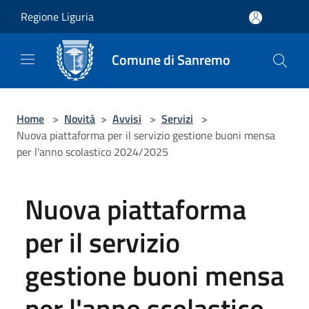
Salta al contenuto principale
Regione Liguria
Comune di Sanremo
Home
>
Novità
>
Avvisi
>
Servizi
>
Nuova piattaforma per il servizio gestione buoni mensa
per l'anno scolastico 2024/2025
Nuova piattaforma
per il servizio
gestione buoni mensa
per l'anno scolastico