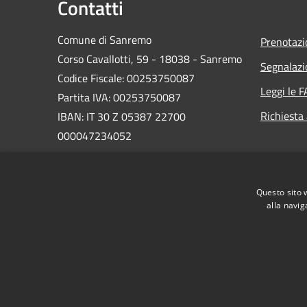
Contatti
Comune di Sanremo
Prenotaz
Corso Cavallotti, 59 - 18038 - Sanremo
Segnalazi
Codice Fiscale: 00253750087
Leggi le 
Partita IVA: 00253750087
Richiesta
IBAN: IT 30 Z 05387 22700
000047234052
PEC:
comune.sanremo@legalmail.it
Centralino Unico: +39 0184 5801
Questo sito 
Codice univoco: UF1U8R
alla navig
RSS
Accessibilità
Privacy
Cookie
Mappa de