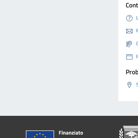
Cont
Prob