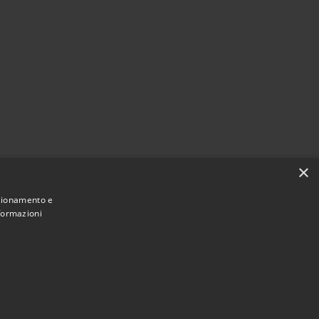
×
nzionamento e
nformazioni
Municipium
Accesso redazione
i Sanremo • Powered by
•