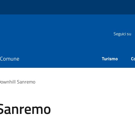
Seguici su
il Comune
Turismo
C
Downhill Sanremo
 Sanremo