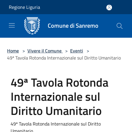
Salta al contenuto principale
Regione Liguria
Comune di Sanremo
Home
>
Vivere il Comune
>
Eventi
>
49ª Tavola Rotonda Internazionale sul Diritto Umanitario
49ª Tavola Rotonda
Internazionale sul
Diritto Umanitario
49ª Tavola Rotonda Internazionale sul Diritto
Umanitario