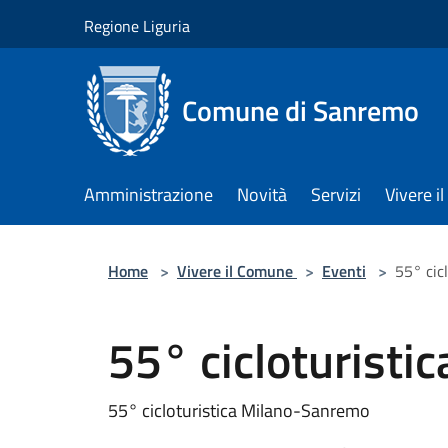
Salta al contenuto principale
Regione Liguria
Comune di Sanremo
Amministrazione
Novità
Servizi
Vivere 
Home
>
Vivere il Comune
>
Eventi
>
55° cic
55° cicloturist
55° cicloturistica Milano-Sanremo