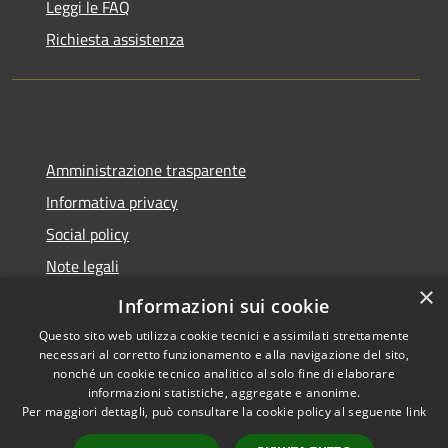
Leggi le FAQ
Richiesta assistenza
Amministrazione trasparente
Informativa privacy
Social policy
Note legali
×
Dichiarazione di accessibilità
Informazioni sui cookie
Questo sito web utilizza cookie tecnici e assimilati strettamente
necessari al corretto funzionamento e alla navigazione del sito,
nonché un cookie tecnico analitico al solo fine di elaborare
informazioni statistiche, aggregate e anonime.
RSS
Copyright © 2026 • Comune di
Per maggiori dettagli, può consultare la cookie policy al seguente
link
Accessibilità
Sanremo • Powered by
Privacy
Municipium
Accesso
•