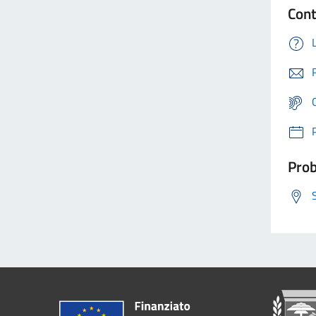
Cont
Prob