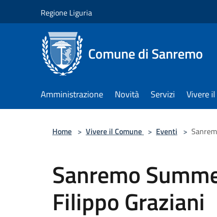
Salta al contenuto principale
Regione Liguria
Comune di Sanremo
Amministrazione
Novità
Servizi
Vivere 
Home
>
Vivere il Comune
>
Eventi
>
Sanremo
Sanremo Summe
Filippo Graziani