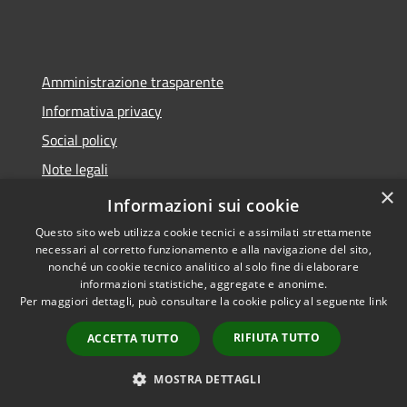
Amministrazione trasparente
Informativa privacy
Social policy
Note legali
×
Dichiarazione di accessibilità
Informazioni sui cookie
Questo sito web utilizza cookie tecnici e assimilati strettamente
necessari al corretto funzionamento e alla navigazione del sito,
nonché un cookie tecnico analitico al solo fine di elaborare
informazioni statistiche, aggregate e anonime.
RSS
Copyright © 2026 • Comune di
Per maggiori dettagli, può consultare la cookie policy al seguente
link
Accessibilità
Sanremo • Powered by
Privacy
Municipium
Accesso
•
RIFIUTA TUTTO
ACCETTA TUTTO
Cookie
redazione
Mappa del sito
MOSTRA DETTAGLI