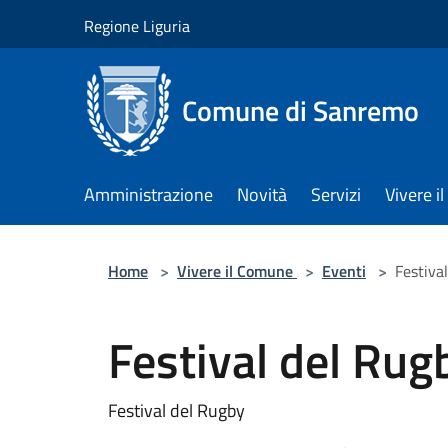
Salta al contenuto principale
Regione Liguria
Comune di Sanremo
Amministrazione
Novità
Servizi
Vivere 
Home
>
Vivere il Comune
>
Eventi
>
Festiva
Festival del Rug
Festival del Rugby