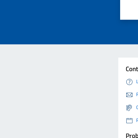
Cont
Prob