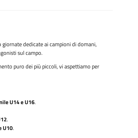
o giornate dedicate ai campioni di domani,
tagonisti sul campo.
mento puro dei più piccoli, vi aspettiamo per
ile U14 e U16
.
U12
.
e U10
.