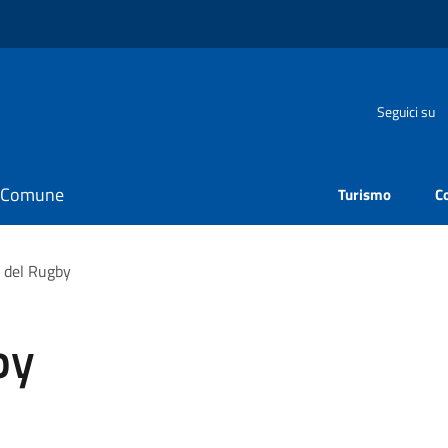
Seguici su
il Comune
Turismo
C
l del Rugby
by