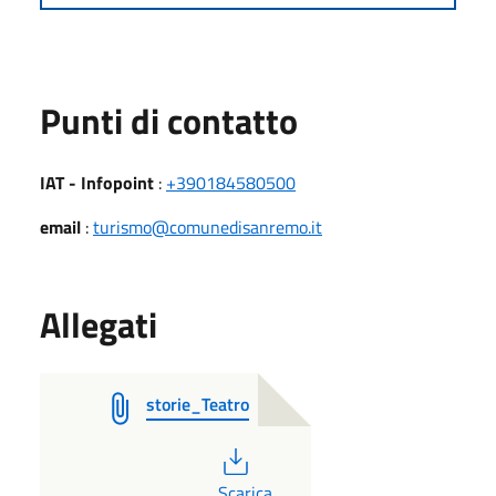
Punti di contatto
IAT - Infopoint
:
+390184580500
email
:
turismo@comunedisanremo.it
Allegati
storie_Teatro
PDF
Scarica