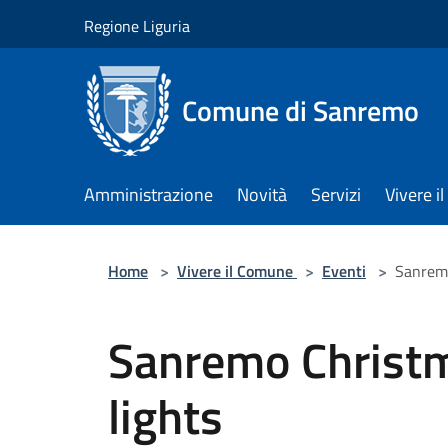
Salta al contenuto principale
Regione Liguria
Comune di Sanremo
Amministrazione
Novità
Servizi
Vivere 
Home
>
Vivere il Comune
>
Eventi
>
Sanremo
Sanremo Christm
lights