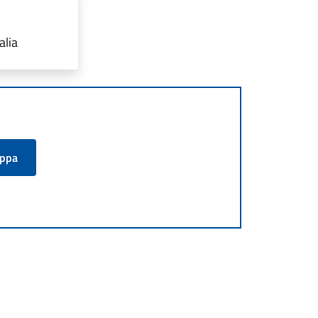
alia
appa