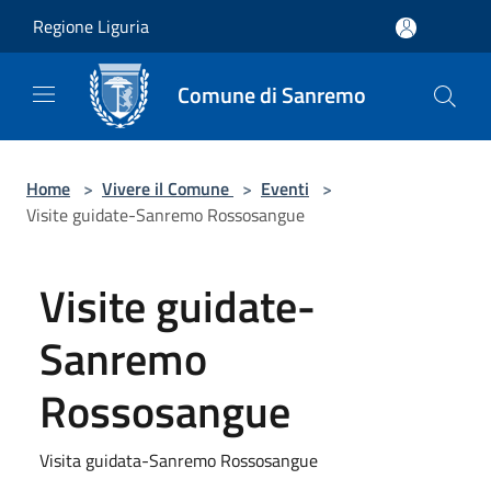
Salta al contenuto principale
Regione Liguria
Comune di Sanremo
Home
>
Vivere il Comune
>
Eventi
>
Visite guidate-Sanremo Rossosangue
Visite guidate-
Sanremo
Rossosangue
Visita guidata-Sanremo Rossosangue